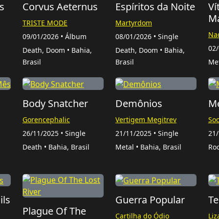
s
Corvus Aeternus
Espíritos da Noite
Ví
M
TRISTE MODE
Martyrdom
Na
09/01/2026 • Álbum
08/01/2026 • Single
02/
Death, Doom • Bahia,
Death, Doom • Bahia,
Brasil
Brasil
Met
Body Snatcher
Demônios
M
Gorencephalic
Vertigem Megitrev
Soc
26/11/2025 • Single
21/11/2025 • Single
21/
Death • Bahia, Brasil
Metal • Bahia, Brasil
Roc
ils
Guerra Popular
Te
Plague Of The
Cartilha do Ódio
Liz