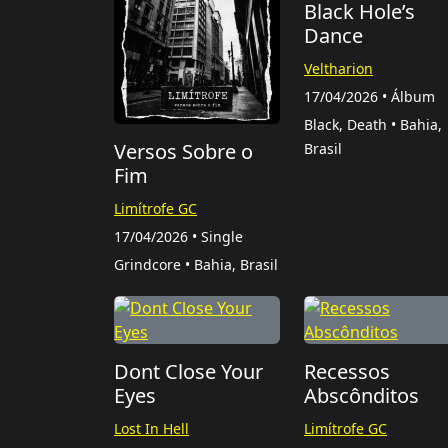
Black Hole’s
Dance
Veltharion
17/04/2026 • Álbum
Black, Death • Bahia,
Versos Sobre o
Brasil
Fim
Limítrofe GC
17/04/2026 • Single
Grindcore • Bahia, Brasil
Dont Close Your
Recessos
Eyes
Abscônditos
Lost In Hell
Limítrofe GC