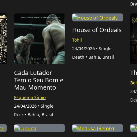
Bra
House of Ordeals
Töhil
24/04/2026 • Single
Death • Bahia, Brasil
Cada Lutador
T
Tem o Seu Bom e
Be
Mau Momento
24/
Esquema Símio
Dea
24/04/2026 • Single
Rock • Bahia, Brasil