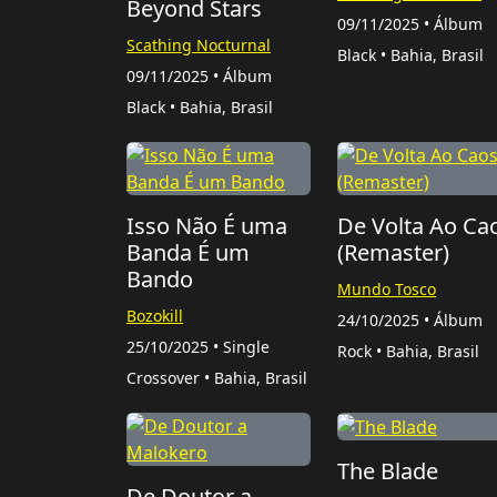
Beyond Stars
09/11/2025 • Álbum
Scathing Nocturnal
Black • Bahia, Brasil
09/11/2025 • Álbum
Black • Bahia, Brasil
Isso Não É uma
De Volta Ao Ca
Banda É um
(Remaster)
Bando
Mundo Tosco
Bozokill
24/10/2025 • Álbum
25/10/2025 • Single
Rock • Bahia, Brasil
Crossover • Bahia, Brasil
The Blade
De Doutor a