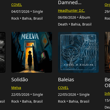
Damned…
COVEL
Or
Headhunter D.C.
04/07/2026 • Single
29/
06/06/2026 • Álbum
Rock • Bahia, Brasil
Roc
Death • Bahia, Brasil
Solidão
Baleias
Be
O
Melva
COVEL
Inf
22/05/2026 • Single
22/05/2026 • Single
15/
asil
Rock • Bahia, Brasil
Rock • Bahia, Brasil
Dea