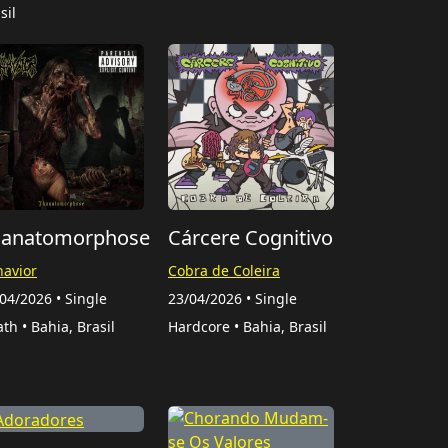
sil
hanatomorphose
Cárcere Cognitivo
havior
Cobra de Coleira
04/2026 • Single
23/04/2026 • Single
th • Bahia, Brasil
Hardcore • Bahia, Brasil