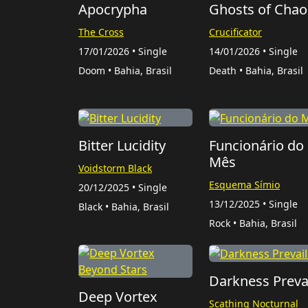
Apocrypha
Ghosts of Chao
The Cross
Crucificator
17/01/2026 • Single
14/01/2026 • Single
Doom • Bahia, Brasil
Death • Bahia, Brasil
Bitter Lucidity
Funcionário do
Mês
Voidstorm Black
Esquema Símio
20/12/2025 • Single
13/12/2025 • Single
Black • Bahia, Brasil
Rock • Bahia, Brasil
Darkness Preva
Deep Vortex
Scathing Nocturnal