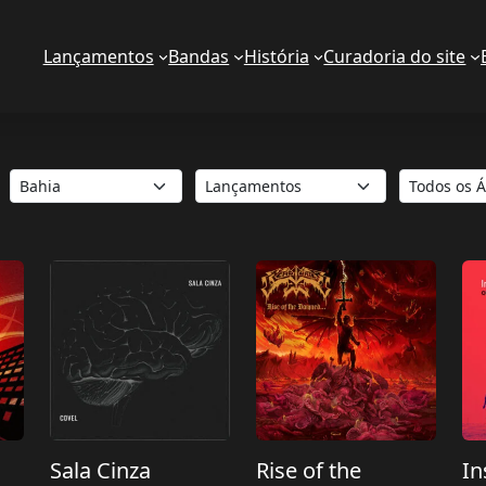
Lançamentos
Bandas
História
Curadoria do site
Sala Cinza
Rise of the
In