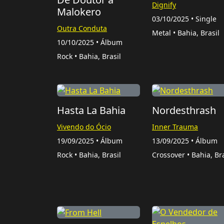
Dignify
Malokero
03/10/2025 • Single
Outra Conduta
Metal • Bahia, Brasil
10/10/2025 • Álbum
Rock • Bahia, Brasil
Hasta La Bahia
Nordesthrash
Vivendo do Ócio
Inner Trauma
19/09/2025 • Álbum
13/09/2025 • Álbum
Rock • Bahia, Brasil
Crossover • Bahia, Bra