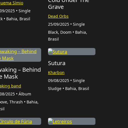
quema Símio
Grave
09/2025 • Single
Dead Orbs
k • Bahia, Brasil
25/09/2025 • Single
Black, Doom • Bahia,
Brasil
Sutura
aking – Behind
Kharbon
e Mask
09/08/2025 • Single
aking band
Sludge • Bahia, Brasil
08/2025 • Álbum
ove, Thrash • Bahia,
sil