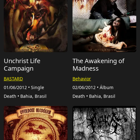
Unchrist Life
The Awakening of
Campaign
Madness
BASTARD
Behavior
01/06/2012 • Single
02/06/2012 • Álbum
Death • Bahia, Brasil
Death • Bahia, Brasil