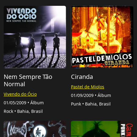
Nem Sempre Tão
Ciranda
Normal
Pastel de Miolos
Vivendo do Ócio
01/09/2009 • Álbum
01/05/2009 • Álbum
Punk • Bahia, Brasil
Rock • Bahia, Brasil