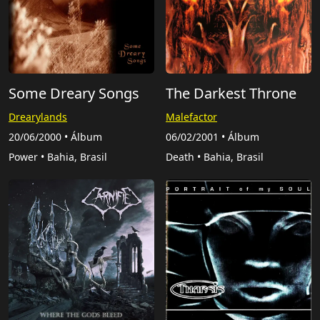
Some Dreary Songs
The Darkest Throne
Drearylands
Malefactor
20/06/2000 • Álbum
06/02/2001 • Álbum
Power • Bahia, Brasil
Death • Bahia, Brasil