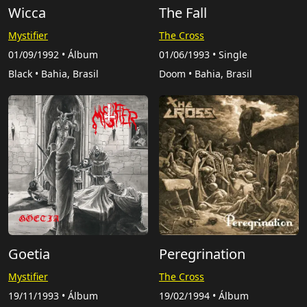
Wicca
The Fall
Mystifier
The Cross
01/09/1992 • Álbum
01/06/1993 • Single
Black • Bahia, Brasil
Doom • Bahia, Brasil
Goetia
Peregrination
Mystifier
The Cross
19/11/1993 • Álbum
19/02/1994 • Álbum