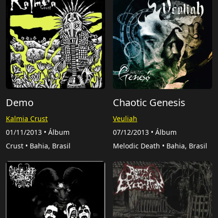
Demo
Chaotic Genesis
Kalmia Crust
Veuliah
01/11/2013 • Álbum
07/12/2013 • Álbum
Crust • Bahia, Brasil
Melodic Death • Bahia, Brasil