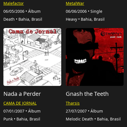
Malefactor
MetalWar
06/05/2006 • Álbum
06/06/2006 • Single
Death • Bahia, Brasil
Heavy • Bahia, Brasil
Nada a Perder
Gnash the Teeth
CAMA DE JORNAL
Tharsis
07/01/2007 • Álbum
27/07/2007 • Álbum
Punk • Bahia, Brasil
Melodic Death • Bahia, Brasil