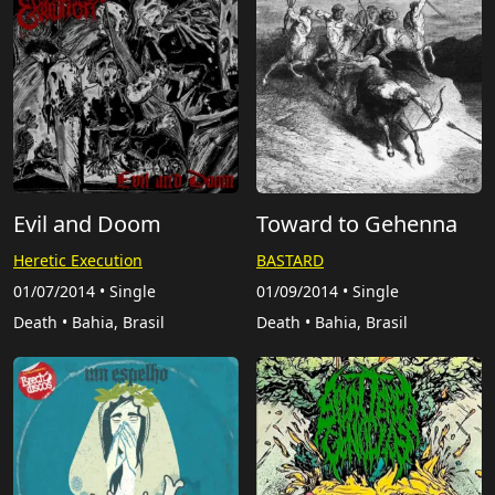
Evil and Doom
Toward to Gehenna
Heretic Execution
BASTARD
01/07/2014 • Single
01/09/2014 • Single
Death • Bahia, Brasil
Death • Bahia, Brasil