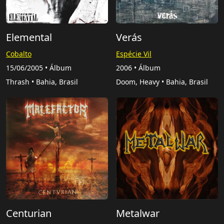
Elemental
Verás
Cobalto
Espécie Vil
15/06/2005 • Álbum
2006 • Álbum
Thrash • Bahia, Brasil
Doom, Heavy • Bahia, Brasil
Centurian
Metalwar