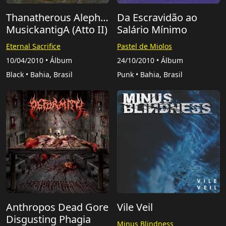
Thanatherous Aleph…
Da Escravidão ao
MusickantigA (Atto II)
Salário Mínimo
Eternal Sacrifice
Pastel de Miolos
10/04/2010 • Álbum
24/10/2010 • Álbum
Black • Bahia, Brasil
Punk • Bahia, Brasil
Anthropos Dead Gore
Vile Veil
Disgusting Phagia
Minus Blindness