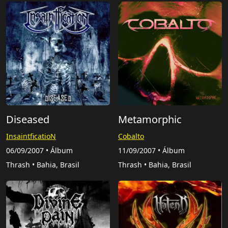
Diseased
Metamorphic
InsaintficatioN
Cobalto
06/09/2007 • Álbum
11/09/2007 • Álbum
Thrash • Bahia, Brasil
Thrash • Bahia, Brasil