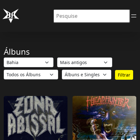
Pesquisar
Álbuns
Filtrar