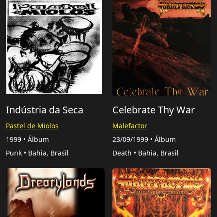
Indústria da Seca
Celebrate Thy War
Pastel de Miolos
Malefactor
1999 • Álbum
23/09/1999 • Álbum
Punk • Bahia, Brasil
Death • Bahia, Brasil