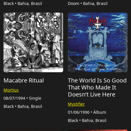
Black • Bahia, Brasil
Doom • Bahia, Brasil
Macabre Ritual
The World Is So Good
That Who Made It
Mortius
Doesn’t Live Here
08/07/1994 • Single
Mystifier
Black • Bahia, Brasil
01/06/1996 • Álbum
Black • Bahia, Brasil