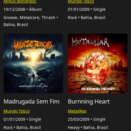
Minus Blindness
Mundo Tosco
19/12/2008 • Álbum
01/01/2009 • Single
Groove, Metalcore, Thrash •
Rock • Bahia, Brasil
Bahia, Brasil
Madrugada Sem Fim
Burnning Heart
Mundo Tosco
MetalWar
01/01/2009 • Single
25/03/2009 • Single
Rock • Bahia, Brasil
Heavy • Bahia, Brasil