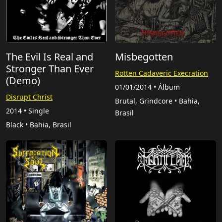
The Evil Is Real and
Misbegotten
Stronger Than Ever
Rotten Cadaveric Execration
(Demo)
01/01/2014 • Álbum
Disrupt Christ
Brutal, Grindcore • Bahia,
2014 • Single
Brasil
Black • Bahia, Brasil