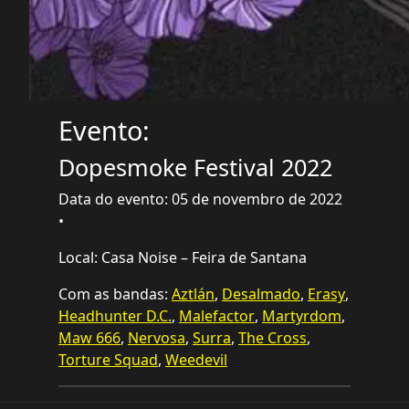
Evento:
Dopesmoke Festival 2022
Data do evento: 05 de novembro de 2022
•
Local: Casa Noise – Feira de Santana
Com as bandas:
Aztlán
,
Desalmado
,
Erasy
,
Headhunter D.C.
,
Malefactor
,
Martyrdom
,
Maw 666
,
Nervosa
,
Surra
,
The Cross
,
Torture Squad
,
Weedevil