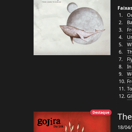
Faixa
Oc
B
Fr
U
W
Th
Fl
In
W
F
To
G
Destaque
The
18/04/