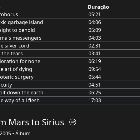
s
Duração
roborus
05:21
xic garbage island
04:06
sight to behold
05:09
ama's messengers
04:03
e silver cord
02:31
l the tears
03:41
oration for none
06:19
e art of dying
09:54
oteric surgery
05:44
cuity
04:51
lf down the earth
06:25
e way of all flesh
17:03
m Mars to Sirius
2005 • Álbum