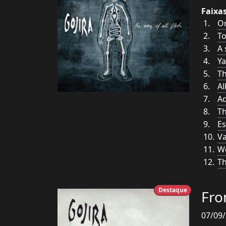
Faixa
O
To
A 
Y
Th
Al
Ad
Th
Es
Va
Wo
Th
Destaque
Fro
07/09/