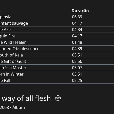
s
Duração
plosia
06:39
enfant sauvage
04:17
e Axe
04:34
quid Fire
04:17
e Wild Healer
01:48
lanned Obsolescence
04:39
uth of Kala
05:51
e Gift of Guilt
05:56
in Is a Master
05:07
rn in Winter
03:51
e Fall
05:25
 way of all flesh
2008 • Álbum