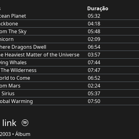
s
Duração
ean Planet
05:32
ackbone
04:18
om The Sky
05:48
nicorn
02:09
here Dragons Dwell
06:54
e Heaviest Matter of the Universe
03:57
ying Whales
07:44
 The Wilderness
07:47
orld to Come
06:52
rom Mars
02:24
 Sirius
05:37
lobal Warming
07:50
 link
2003 • Álbum