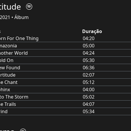
titude
2021 • Álbum
s
Duração
rn For One Thing
04:20
mazonia
05:00
nother World
04:24
old On
05:30
ew Found
06:36
rtitude
02:07
he Chant
05:12
hinx
04:00
to The Storm
05:02
e Trails
04:07
rind
05:34