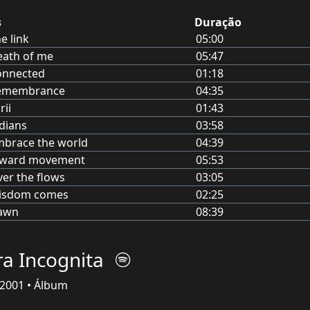
s
Duração
e link
05:00
eath of me
05:47
onnected
01:18
emembrance
04:35
rii
01:43
dians
03:58
brace the world
04:39
nward movement
05:53
er the flows
03:05
isdom comes
02:25
awn
08:39
ra Incognita
2001 • Álbum