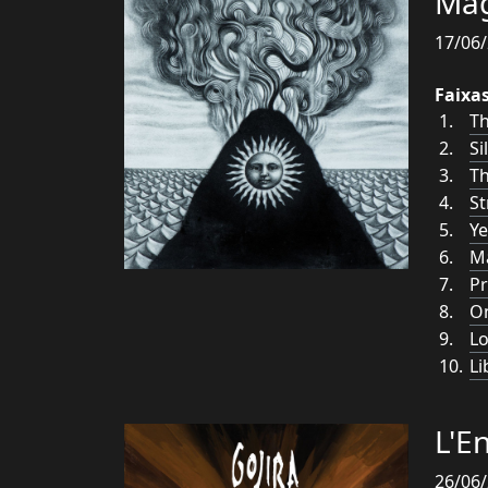
Ma
17/06/
Faixa
Th
Si
Th
S
Ye
M
Pr
On
L
Li
L'E
26/06/