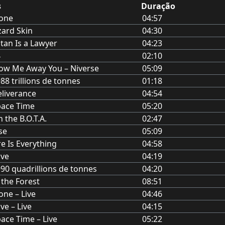
s
Duração
lone
04:57
zard Skin
04:30
tan Is a Lawyer
04:23
4
02:10
ow Me Away You – Niverse
05:09
88 trillions de tonnes
01:18
liverance
04:54
pace Time
05:20
 the B.O.T.A.
02:47
se
05:09
re Is Everything
04:58
ove
04:19
90 quadrillions de tonnes
04:20
 the Forest
08:51
one – Live
04:46
ve – Live
04:15
ace Time – Live
05:22