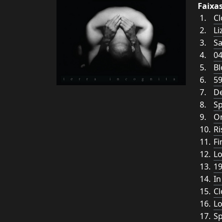
Faixa
C
Li
Sa
0
Bl
59
De
S
On
Ri
Fi
L
19
In
Cl
Lo
Sp