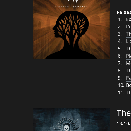
Faixa
Ex
L'
Th
Li
Th
P
Mo
Th
Pa
Bo
Th
The
13/10/