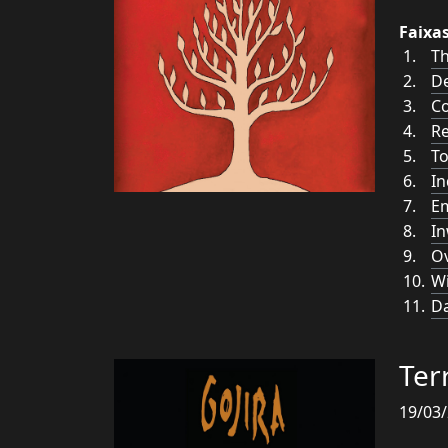
Faixa
Th
D
C
R
To
In
Em
I
Ov
W
D
Ter
19/03/