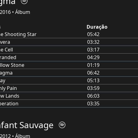
gma
2016 • Álbum
s
Duração
e Shooting Star
05:42
lvera
03:32
e Cell
03:17
tranded
04:29
llow Stone
01:19
agma
06:42
ay
05:13
ly Pain
03:59
ow Lands
06:03
beration
03:35
nfant Sauvage
2012 • Álbum