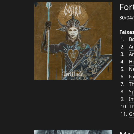
For
30/04/
Faixa
Bo
A
A
H
N
Fo
T
Sp
In
Th
G