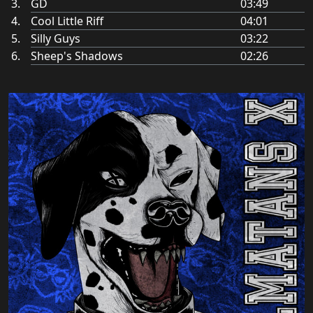
GD
03:49
Cool Little Riff
04:01
Silly Guys
03:22
Sheep's Shadows
02:26