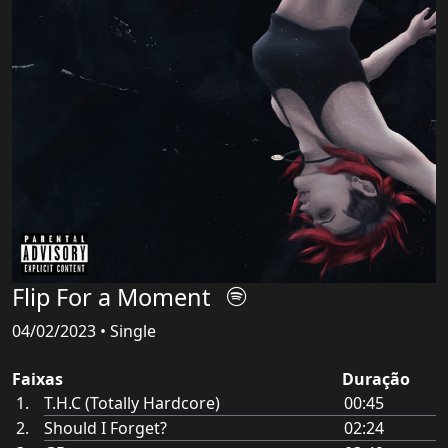
Flip For a Moment
04/02/2023 • Single
Faixas
Duração
T.H.C (Totally Hardcore)
00:45
Should I Forget?
02:24